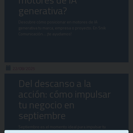
generativa?
Descubre cómo posicionar en motores de IA
generativa tu marca, empresa o proyecto. En Snik
Comunicación… ¡te ayudamos!
22/08/2025
Del descanso a la
acción: cómo impulsar
tu negocio en
septiembre
Septiembre es el momento ideal para impulsar tu
negocio: revisa tus metas, ajusta estrategias y conecta