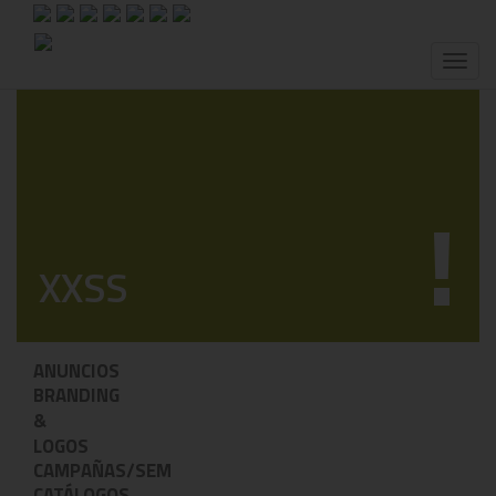
Toggl
naviga
!
XXSS
ANUNCIOS
BRANDING
&
LOGOS
CAMPAÑAS/SEM
CATÁLOGOS