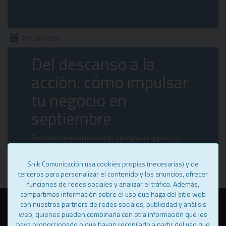
22/08/2025
Del descanso a la
acción: cómo impulsar
tu negocio en
septiembre
Septiembre es el momento ideal para impulsar tu
negocio: revisa tus metas, ajusta estrategias y conecta
con tu audiencia con éxito
Snik Comunicación usa cookies propias (necesarias) y de
terceros para personalizar el contenido y los anuncios, ofrecer
funciones de redes sociales y analizar el tráfico. Además,
compartimos información sobre el uso que haga del sitio web
con nuestros partners de redes sociales, publicidad y análisis
web, quienes pueden combinarla con otra información que les
@ Snik 2025, (c) todos los derechos reservados.
Aviso legal
·
Política
haya proporcionado o que hayan recopilado a partir del uso que