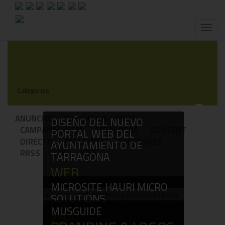
Toggl
naviga
Categorias
!
ANUNCIOS
BRANDING & LOGOS
DISEÑO DEL NUEVO
CAMPAÑAS/SEM
CATÁLOGOS
CONTENT
PORTAL WEB DEL
DIRECTO
EMAILINGS
ESPECIALES
AYUNTAMIENTO DE
RRSS
SEO
WEB
TARRAGONA
WEB
MICROSITE HAURI MICRO
SOLUTIONS
MUSGUIDE
WEB