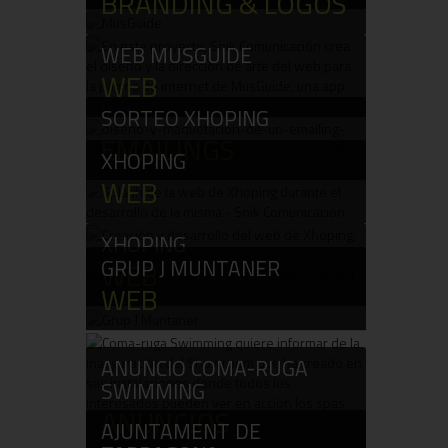
BRANDING & LOGOS
WEB MUSGUIDE
WEB
SORTEO XHOPING
EMAILINGS
XHOPING
WEB
XHOPING
GRUP J MUNTANER
WEB
WEB
ANUNCIO COMA-RUGA
SWIMMING
ANUNCIOS
AJUNTAMENT DE