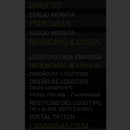
DIRECTO
SERGIO MORATA
ESPECIALES
SERGIO MORATA
BRANDING & LOGOS
LOGOTIPO CREA EMPRESA
BRANDING & LOGOS
DISEÑO DE LOGOTIPO
PARA ABRIPOOL
DISEÑO DE LOGOTIPO
PARA HARDYN'S
BRANDING & LOGOS
FERIA DRUPA - CHIMIGRAF
BRANDING & LOGOS
SME - FRESHINK
WEB
RESTYLING DEL LOGOTIPO
DE LAURA ARTESANÍAS
WEB
POSTAL TPTECH
BRANDING & LOGOS
CAMPAÑAS/SEM