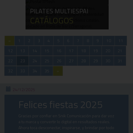
PILATES MULTIESPAI
CATÁLOGOS
«
1
2
3
4
5
6
7
8
9
10
11
12
13
14
15
16
17
18
19
20
21
22
23
24
25
26
27
28
29
30
31
32
33
34
35
»
24/12/2025
Felices fiestas 2025
Gracias por confiar en Snik Comunicación para dar voz
a tu marca y convertir lo digital en resultados reales.
Ahora toca desconectar, inspirarse, y brindar por todo