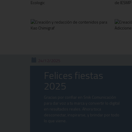
24/12/2025
Felices fiestas
2025
Gracias por confiar en Snik Comunicación
para dar voz a tu marca y convertir lo digital
en resultados reales. Ahora toca
desconectar, inspirarse, y brindar por todo
lo que viene.