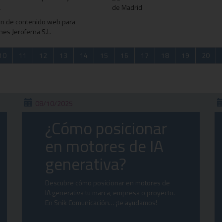
10
11
12
13
14
15
16
17
18
19
20
08/10/2025
¿Cómo posicionar
en motores de IA
generativa?
Descubre cómo posicionar en motores de
IA generativa tu marca, empresa o proyecto.
En Snik Comunicación… ¡te ayudamos!