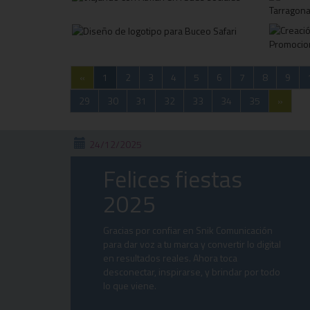
«
1
2
3
4
5
6
7
8
9
29
30
31
32
33
34
35
»
24/12/2025
Felices fiestas
2025
Gracias por confiar en Snik Comunicación
para dar voz a tu marca y convertir lo digital
en resultados reales. Ahora toca
desconectar, inspirarse, y brindar por todo
lo que viene.