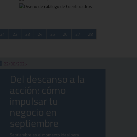
21
22
23
24
25
26
27
28
22/08/2025
Del descanso a la
acción: cómo
impulsar tu
negocio en
septiembre
Septiembre es el momento ideal para