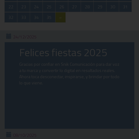
22
23
24
25
26
27
28
29
30
31
32
33
34
35
»
24/12/2025
Felices fiestas 2025
Gracias por confiar en Snik Comunicación para dar voz
a tu marca y convertir lo digital en resultados reales.
Ahora toca desconectar, inspirarse, y brindar por todo
lo que viene.
08/10/2025