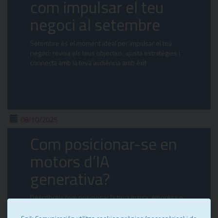
com impulsar el teu
negoci al setembre
Setembre és el moment ideal per impulsar el teu
negoci: revisa els teus objectius, ajusta estratègies i
connecta amb la teva audiència amb èxit
08/10/2025
Com posicionar-se en
motors d’IA
generativa?
Descobreix com posicionar la teva marca, empresa o
projecte en motors d’IA generativa. A Snik
Comunicació… t’ajudem!