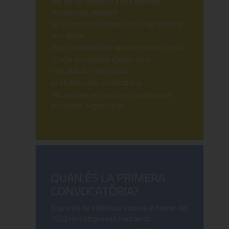
! No estar subjecta a una ordre de
recuperació pendent
de la Comissió Europea que hagi declarat
una ajuda
legal i incompatible amb el mercat comú.
! Estar en situació d'alta i tenir
l'antiguitat mínima que
sestableix per convocatòria.
! No incórrer en cap de les prohibicions
previstes segons la llei.
QUAN ÉS LA PRIMERA
CONVOCATÒRIA?
El procés de sol·licitud s'obrirà el febrer del
2022 i les empreses hauran de