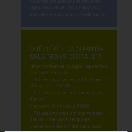
presentar una avaluació de Maduresa
Digital, resultat del test de diagnòstic
disponible a la plataforma Accelera pime.
QUÈ DEPÈN LA QUANTIA
DELS “BONS DIGITALS”?
L'import màxim del bo digital dependrà de
la mida de l'empresa:
! Petites empreses entre 10 i menys de
50 empleats: 12.000€
! Petites empreses o microempreses
d'entre 3
i menys de 10 empleats: 6.000€
! Petites empreses o microempreses
d'entre 1 i menys de 3 empleats
i persones de situació d'autoocupació: