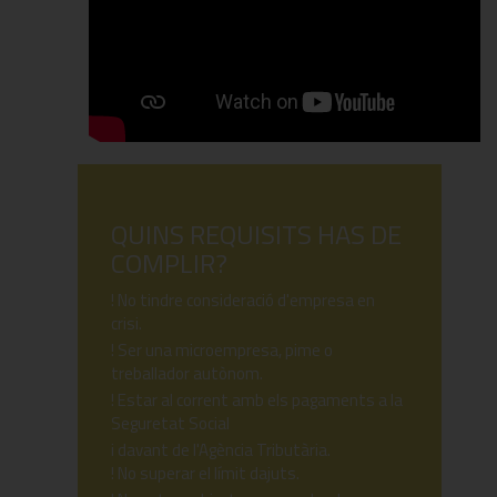
QUINS REQUISITS HAS DE
COMPLIR?
! No tindre consideració d'empresa en
crisi.
! Ser una microempresa, pime o
treballador autònom.
! Estar al corrent amb els pagaments a la
Seguretat Social
i davant de l'Agència Tributària.
! No superar el límit dajuts.