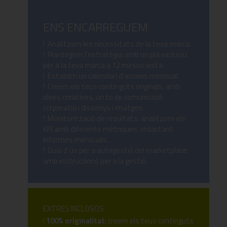
ENS ENCARREGUEM
! Analitzem les necessitats de la teva marca.
! Plantegem l'estratègia amb un pla exclusiu
per a la teva marca a 12 mesos vista.
! Establim un calendari d'accions mensual.
! Creem els teus continguts originals, amb
idees creatives, un to de comunicació
corporatiu i dissenys i imatges.
! Monitorització de resultats: analitzem els
KPI amb diferents mètriques, redactant
informes mensuals.
! Guia d´ús per a autogestió del marketplace:
amb instruccions per a la gestió.
EXTRES INCLOSOS
!
100% originalitat
: creem els teus continguts