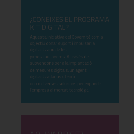
¿CONEIXES EL PROGRAMA
KIT DIGITAL?
Aquesta iniciativa del Govern té com a
objectiu donar suport i impulsar la
digitalització de les
pimes i autònoms. A través de
subvencions per a la implantació
de mesures digitals, un agent
digitalitzador us oferirà
una o diverses solucions per expandir
l'empresa al mercat tecnològic.
A QUI VA DIRIGIT?