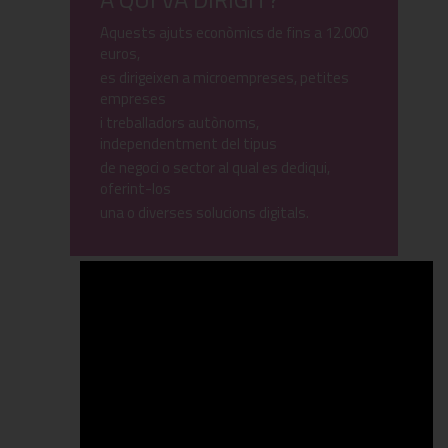
Aquests ajuts econòmics de fins a 12.000
euros,
es dirigeixen a microempreses, petites
empreses
i treballadors autònoms,
independentment del tipus
de negoci o sector al qual es dediqui,
oferint-los
una o diverses solucions digitals.