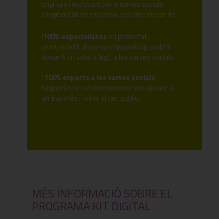
originals i exclusius per a xarxes socials:
l'originalitat és essencial per diferenciar-te
!
100% especialistes
en publicitat,
comunicació, disseny i copywriting: podem
donar-li un valor afegit a les xarxes socials.
!
100% experts a les xarxes socials
:
l'experiència i el coneixement ens ajuden a
arribar més i millor al teu públic.
MÉS INFORMACIÓ SOBRE EL
PROGRAMA KIT DIGITAL