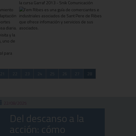
21
22
23
24
25
26
27
28
22/08/2025
Del descanso a la
acción: cómo