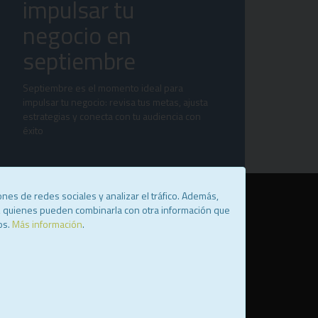
impulsar tu
negocio en
septiembre
Septiembre es el momento ideal para
impulsar tu negocio: revisa tus metas, ajusta
estrategias y conecta con tu audiencia con
éxito
nes de redes sociales y analizar el tráfico. Además,
b, quienes pueden combinarla con otra información que
os.
Más información
.