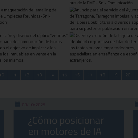
10
11
12
13
14
15
16
17
18
19
20
08/10/2025
¿Cómo posicionar
en motores de IA