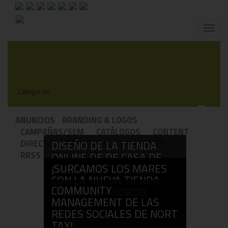
Toggl
naviga
Categorias
!
ANUNCIOS
BRANDING & LOGOS
CAMPAÑAS/SEM
CATÁLOGOS
CONTENT
DIRECTO
EMAILINGS
ESPECIALES
DISEÑO DE LA TIENDA
RRSS
SEO
WEB
ONLINE DE DE CASA DE
¡SURCAMOS LOS MARES
ANA
DISEÑO DEL WEB DE
CON LA NUEVA TIENDA
ROGER MARCH
WEB
COMMUNITY
ONLINE DE ABORDO
WEB
MANAGEMENT DE LAS
SAILING!
REDES SOCIALES DE NORT
WEB
TAXI