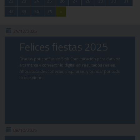
22
23
24
25
26
27
28
29
30
31
32
33
34
35
»
24/12/2025
Felices fiestas 2025
Gracias por confiar en Snik Comunicación para dar voz
a tu marca y convertir lo digital en resultados reales.
Ahora toca desconectar, inspirarse, y brindar por todo
lo que viene.
08/10/2025