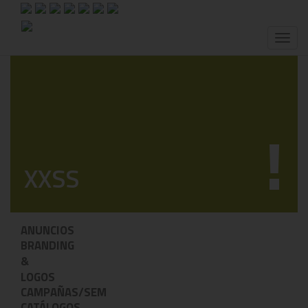
Toggl
naviga
!
XXSS
ANUNCIOS
BRANDING
&
LOGOS
CAMPAÑAS/SEM
CATÁLOGOS