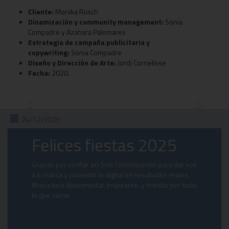
Cliente:
Monika Rüsch
Dinamización y community management:
Sonia
Compadre y Azahara Palomares
Estrategia de campaña publicitaria y
copywriting:
Sonia Compadre
Diseño y Dirección de Arte:
Jordi Cornelisse
Fecha:
2020.
Previous
Next
24/12/2025
Felices fiestas 2025
Gracias por confiar en Snik Comunicación para dar voz
a tu marca y convertir lo digital en resultados reales.
Ahora toca desconectar, inspirarse, y brindar por todo
lo que viene.