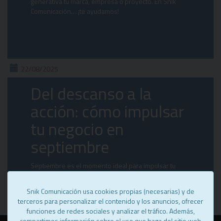
generativa tu marca, empresa o proyecto. En Snik
Comunicación… ¡te ayudamos!
22/08/2025
Del descanso a la
acción: cómo impulsar
tu negocio en
septiembre
Septiembre es el momento ideal para impulsar tu
negocio: revisa tus metas, ajusta estrategias y conecta
con tu audiencia con éxito
Snik Comunicación usa cookies propias (necesarias) y de
terceros para personalizar el contenido y los anuncios, ofrecer
funciones de redes sociales y analizar el tráfico. Además,
compartimos información sobre el uso que haga del sitio web