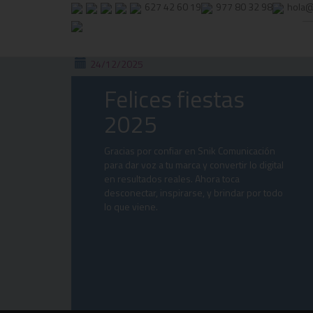
627 42 60 19
977 80 32 98
hola@
24/12/2025
Felices fiestas
2025
Gracias por confiar en Snik Comunicación
para dar voz a tu marca y convertir lo digital
en resultados reales. Ahora toca
desconectar, inspirarse, y brindar por todo
lo que viene.