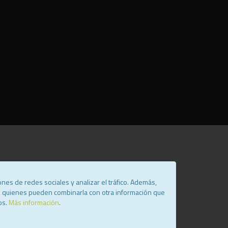
nes de redes sociales y analizar el tráfico. Además,
b, quienes pueden combinarla con otra información que
os.
Más información
.