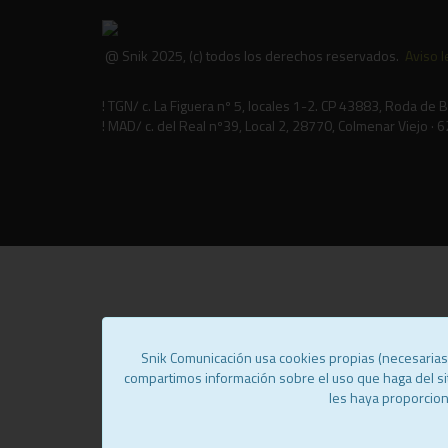
@ Snik 2025, (c) todos los derechos reservados.
Aviso l
! TGN/ c. La Figuera nº 5, locales 1-2. CP 43883, Roda de 
! MAD/ c. del Real nº39, Local 2, 28770, Colmenar Viejo ·
Snik Comunicación usa cookies propias (necesarias) 
compartimos información sobre el uso que haga del si
les haya proporcion