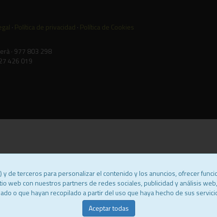
egal
·
Política de privacidad
·
Política de Cookies
Berà · 977 803 298
 627 426 019
y de terceros para personalizar el contenido y los anuncios, ofrecer funcio
tio web con nuestros partners de redes sociales, publicidad y análisis we
ado o que hayan recopilado a partir del uso que haya hecho de sus servici
Aceptar todas